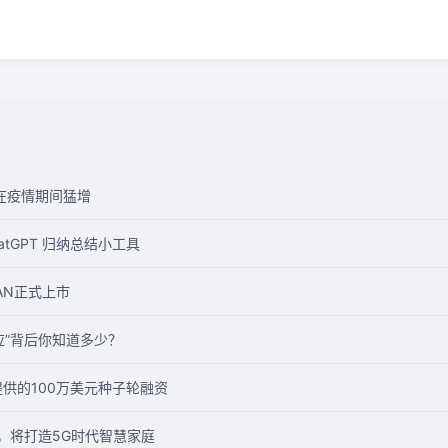
量在疫情期间猛增
hatGPT 归纳总结小工具
AN正式上市
应”背后你知道多少？
ta提供的100万美元种子轮融资
，将打造5G时代智慧家庭