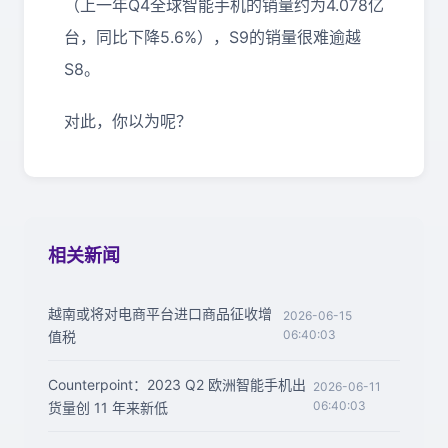
（上一年Q4全球智能手机的销量约为4.078亿
台，同比下降5.6%），S9的销量很难逾越
S8。
对此，你以为呢？
相关新闻
越南或将对电商平台进口商品征收增
2026-06-15
06:40:03
值税
Counterpoint：2023 Q2 欧洲智能手机出
2026-06-11
06:40:03
货量创 11 年来新低