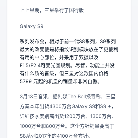
上上星期，三星举行了国行版
Galaxy S9
系列发布会，相对于前一代S8系列，S9系列
最大的改变便是将指纹识别模块放在了更便利
有用的中心部位，并采用了双摄以及
F1.5/F2.4可变光圈规划。尽管，功能上并没
有什么质的晋级，但三星对这款国内价格
5799 元起的机皇的销量却非常自傲。
3月13日音讯，据韩媒The Bell报导称，三星
方案本年出货4300万台Galaxy S9和S9 +，
详细按季度别离出货1200万台、1300万台、
1000万台和800万台。这个方针销量要高于
S8系列2017年的4100万台方针。