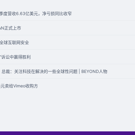
四季度营收6.63亿美元，净亏损同比收窄
AN正式上市
力全球互联网安全
权”诉讼中赢得胜利
）总裁：关注科技在解决的一些全球性问题 | BEYOND人物
元卖给Vimeo收购方