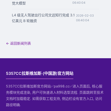
06:40:04
觉大模型
L4 级无人驾驶出行公司文远知行完成 3.1
2026-02-03
06:40:04
亿美元 B 轮融资
← 返回新闻列表
5357CC拉斯维加斯·(中国游)官方网站
5357CC拉斯维加斯官方网站✅pa998.cc✅进入页面后, 核心服
务模块完成渲染, 用户可快速进入材料选型流程. 页面跳转至技术
文档时加载稳定. 如需获取工程支持, 侧边栏设有官方入口, 访问
路径明确.