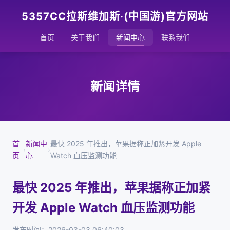
5357CC拉斯维加斯·(中国游)官方网站
首页
关于我们
新闻中心
联系我们
新闻详情
首
新闻中
最快 2025 年推出，苹果据称正加紧开发 Apple
›
›
页
心
Watch 血压监测功能
最快 2025 年推出，苹果据称正加紧
开发 Apple Watch 血压监测功能
发布时间：2026-03-03 06:40:03