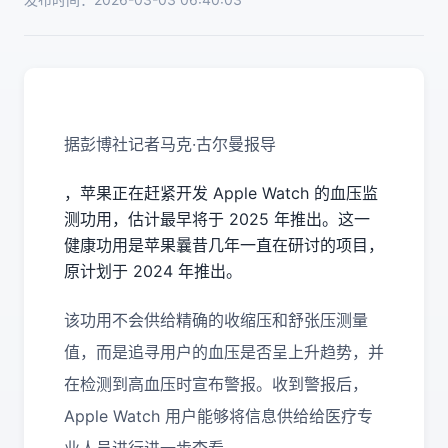
据彭博社记者马克·古尔曼报导
，苹果正在赶紧开发 Apple Watch 的血压监
测功用，估计最早将于 2025 年推出。这一
健康功用是苹果曩昔几年一直在研讨的项目，
原计划于 2024 年推出。
该功用不会供给精确的收缩压和舒张压测量
值，而是追寻用户的血压是否呈上升趋势，并
在检测到高血压时宣布警报。收到警报后，
Apple Watch 用户能够将信息供给给医疗专