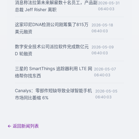
消息称法拉第未来解雇数十名员工，产品副
2026-05-31
06:40:03
总裁 Jeff Risher 离职
这家印尼DNA检测公司刚筹集了815万
2026-05-18
06:40:03
美元融资
数字安全技术公司派拉软件完成数亿元
2026-05-09
06:40:03
D 轮融资
三星的 SmartThings 追踪器利用 LTE 网
2026-05-07
06:40:03
络帮你找东西
Canalys：零部件短缺导致全球智能手机
2026-05-05
06:40:03
市场同比萎缩 6%
← 返回新闻列表