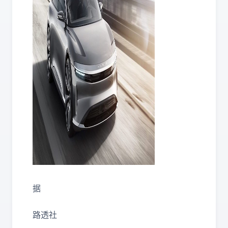
据
路透社