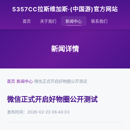
5357CC拉斯维加斯·(中国游)官方网站
首页
关于我们
新闻中心
联系我们
新闻详情
首页
›
新闻中心
›
微信正式开启好物圈公开测试
微信正式开启好物圈公开测试
发布时间：2026-02-23 06:40:03