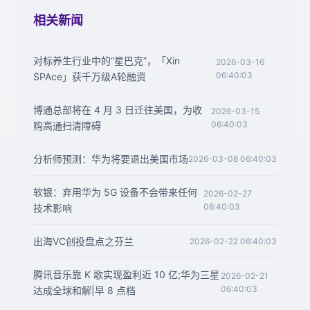
相关新闻
对标养生行业中的“星巴克”，「Xin
2026-03-16
06:40:03
SPAce」获千万级A轮融资
博通总部将在 4 月 3 日迁往美国，为收
2026-03-15
06:40:03
购高通扫清障碍
分析师预测：华为将要退出美国市场
2026-03-08 06:40:03
软银：弃用华为 5G 设备不会带来任何
2026-02-27
06:40:03
技术影响
出海VC创投盘点之芬兰
2026-02-22 06:40:03
腾讯音乐靠 K 歌实现盈利近 10 亿;华为三星
2026-02-21
06:40:03
达成全球和解|早 8 点档