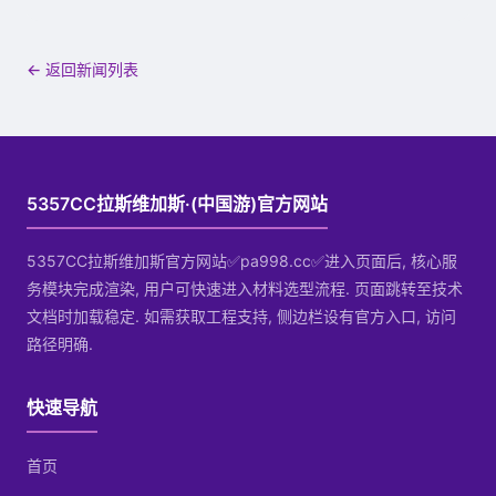
← 返回新闻列表
5357CC拉斯维加斯·(中国游)官方网站
5357CC拉斯维加斯官方网站✅pa998.cc✅进入页面后, 核心服
务模块完成渲染, 用户可快速进入材料选型流程. 页面跳转至技术
文档时加载稳定. 如需获取工程支持, 侧边栏设有官方入口, 访问
路径明确.
快速导航
首页