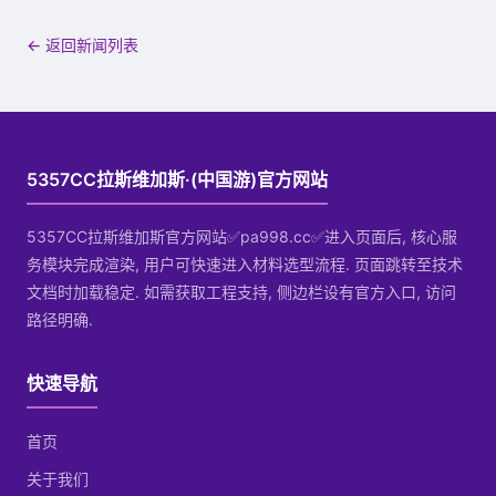
← 返回新闻列表
5357CC拉斯维加斯·(中国游)官方网站
5357CC拉斯维加斯官方网站✅pa998.cc✅进入页面后, 核心服
务模块完成渲染, 用户可快速进入材料选型流程. 页面跳转至技术
文档时加载稳定. 如需获取工程支持, 侧边栏设有官方入口, 访问
路径明确.
快速导航
首页
关于我们