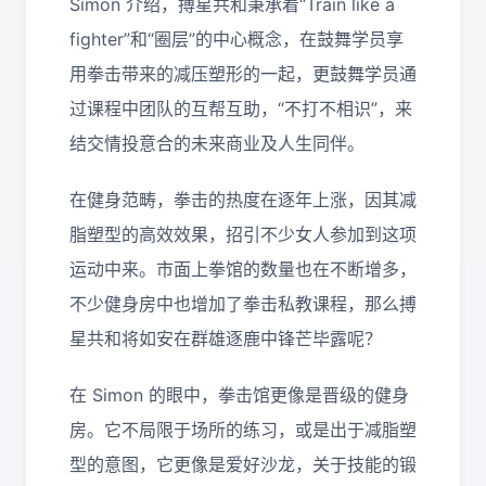
Simon 介绍，搏星共和秉承着“Train like a
fighter”和“圈层”的中心概念，在鼓舞学员享
用拳击带来的减压塑形的一起，更鼓舞学员通
过课程中团队的互帮互助，“不打不相识”，来
结交情投意合的未来商业及人生同伴。
在健身范畴，拳击的热度在逐年上涨，因其减
脂塑型的高效效果，招引不少女人参加到这项
运动中来。市面上拳馆的数量也在不断增多，
不少健身房中也增加了拳击私教课程，那么搏
星共和将如安在群雄逐鹿中锋芒毕露呢？
在 Simon 的眼中，拳击馆更像是晋级的健身
房。它不局限于场所的练习，或是出于减脂塑
型的意图，它更像是爱好沙龙，关于技能的锻