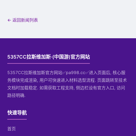
← 返回新闻列表
5357CC拉斯维加斯·(中国游)官方网站
5357CC拉斯维加斯官方网站✅pa998.cc✅进入页面后, 核心服
务模块完成渲染, 用户可快速进入材料选型流程. 页面跳转至技术
文档时加载稳定. 如需获取工程支持, 侧边栏设有官方入口, 访问
路径明确.
快速导航
首页