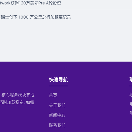
twork获得120万美元Pre A轮投资
车在瑞士创下 1000 万公里总行驶距离记录
快速导航
后, 核心服务模块完成
首页
档时加载稳定. 如需
关于我们
邮
新闻中心
联系我们