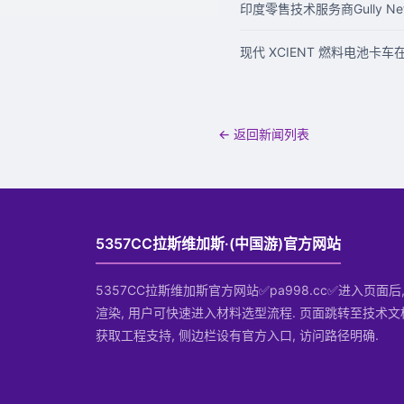
印度零售技术服务商Gully Ne
现代 XCIENT 燃料电池卡
← 返回新闻列表
5357CC拉斯维加斯·(中国游)官方网站
5357CC拉斯维加斯官方网站✅pa998.cc✅进入页面
渲染, 用户可快速进入材料选型流程. 页面跳转至技术文
获取工程支持, 侧边栏设有官方入口, 访问路径明确.