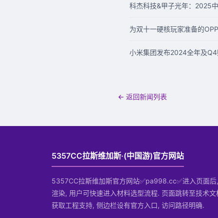
科杰科技&甲子光年：2025中
为双十一硬核玩家准备的OPP
小米集团发布2024全年及Q
← 返回新闻列表
5357CC拉斯维加斯·(中国游)官方网站
5357CC拉斯维加斯官方网站✅pa998.cc✅进入页面
渲染, 用户可快速进入材料选型流程. 页面跳转至技术文
获取工程支持, 侧边栏设有官方入口, 访问路径明确.