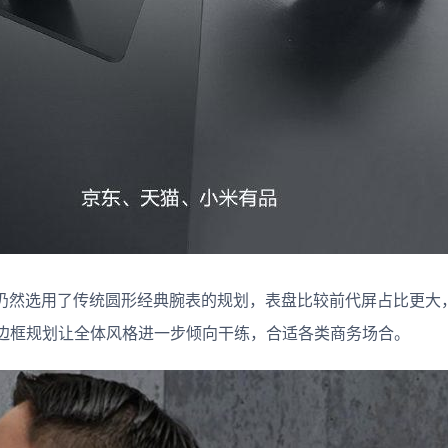
仍然选用了传统圆形经典腕表的规划，
表盘比较前代屏占比更大
边框规划让全体风格进一步倾向干练，合适各类商务场合
。