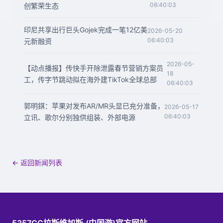
06:40:03
创繁荣生态
印尼共享出行巨头Gojek完成一笔12亿美
2026-05-20
06:40:03
元新融资
2026-05-
【动点播报】传快手开除泄露春节营销方案员
18
工，传字节跳动拟在海外建TikTok全球总部
06:40:03
郭明錤：苹果对发布AR/MR头显已充分准备，
2026-05-17
06:40:03
立讯、歌尔分别独供组装、外部电源
← 返回新闻列表