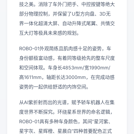
技之美。消除了车外门把手、中控按键等绝大
部分物理控制，并保留了U型方向盘、3D无
界一体化超清大屏、自动升降式尾翼、共情交
互大灯等极具未来感的规划。
ROBO-01外观简练且肌肉感十足的姿势，车
身份额极富动感，有着同等级抢先的整车尺度
和空间体现。车身长4853mm/宽1990mm/
高1611mm，轴距长达3000mm，在完成动感
姿势的一起供给舒适的内饰空间。
从AI紫折射而出的光谱，赋予轿车机器人在集
度世界不断探究。环绕星系世界的命名逻辑，
ROBO-01具有多种车身颜色，其间“星河紫、
星宇灰、星辉橙、星晨白”四种首要配色正式